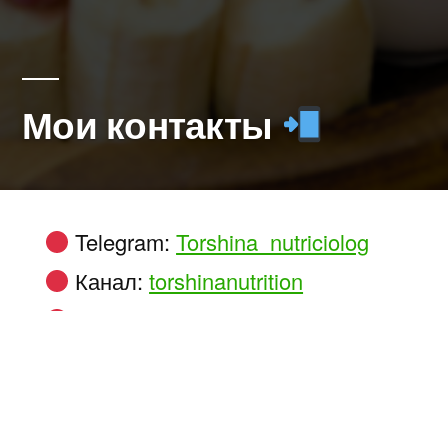
Мои контакты
Telegram:
Torshina_nutriciolog
Канал:
torshinanutrition
ВКонтакте:
torshinanutrition
ФнР:
Валентина Торшина